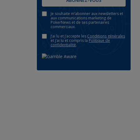
ABONNEZ-VOUS
Je souhaite m’abonner aux newsletters et
aux communications marketing de
PokerNews et de ses partenaires
commerciaux.
J’ai lu et j’accepte les
Conditions générales
et j’ai lu et compris la
Politique de
confidentialité
.