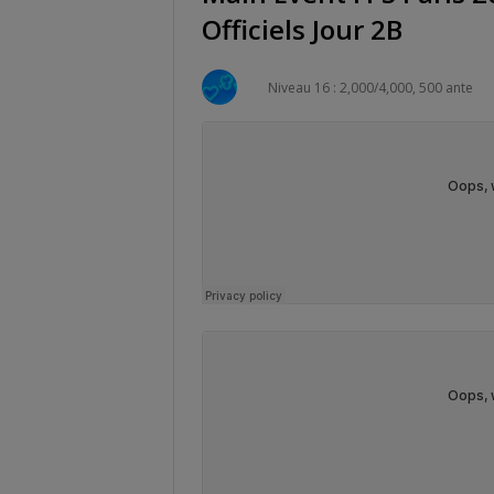
Officiels Jour 2B
Niveau 16 : 2,000/4,000, 500 ante