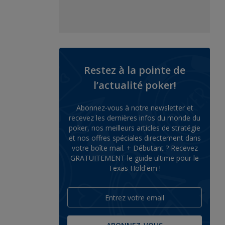
Restez à la pointe de
l’actualité poker!
Abonnez-vous à notre newsletter et
recevez les dernières infos du monde du
poker, nos meilleurs articles de stratégie
et nos offres spéciales directement dans
votre boîte mail. + Débutant ? Recevez
GRATUITEMENT le guide ultime pour le
Texas Hold'em !