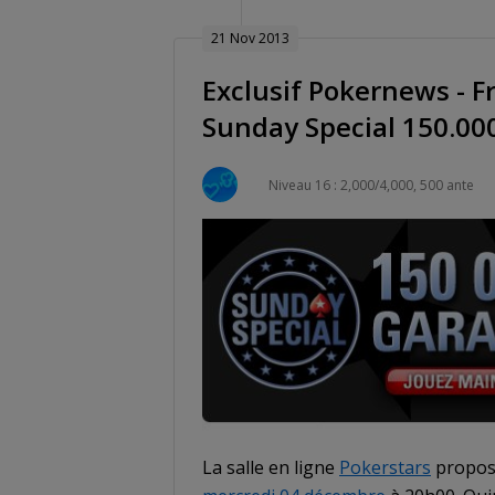
21 Nov 2013
Exclusif Pokernews - Fr
Sunday Special 150.00
Niveau 16 : 2,000/4,000, 500 ante
La salle en ligne
Pokerstars
propos