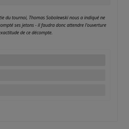
tie du tournoi, Thomas Sobolewski nous a indiqué ne
compté ses jetons - il faudra donc attendre l'ouverture
'exactitude de ce décompte.