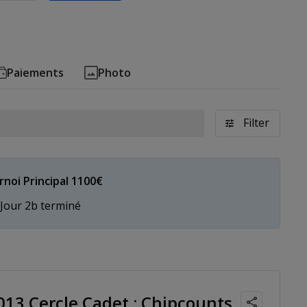
Paiements
Photo
Filter
noi Principal 1100€
Jour 2b terminé
013 Cercle Cadet : Chipcounts