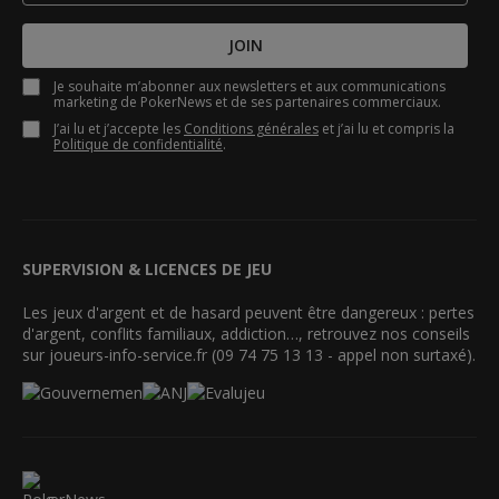
JOIN
Je souhaite m’abonner aux newsletters et aux communications
marketing de PokerNews et de ses partenaires commerciaux.
J’ai lu et j’accepte les
Conditions générales
et j’ai lu et compris la
Politique de confidentialité
.
SUPERVISION & LICENCES DE JEU
Les jeux d'argent et de hasard peuvent être dangereux : pertes
d'argent, conflits familiaux, addiction…, retrouvez nos conseils
sur joueurs-info-service.fr (09 74 75 13 13 - appel non surtaxé).