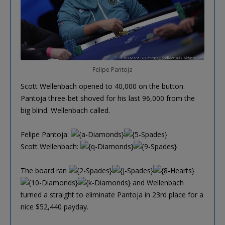
Felipe Pantoja
Scott Wellenbach opened to 40,000 on the button.
Pantoja three-bet shoved for his last 96,000 from the
big blind. Wellenbach called.
Felipe Pantoja:
Scott Wellenbach:
The board ran
and Wellenbach
turned a straight to eliminate Pantoja in 23rd place for a
nice $52,440 payday.