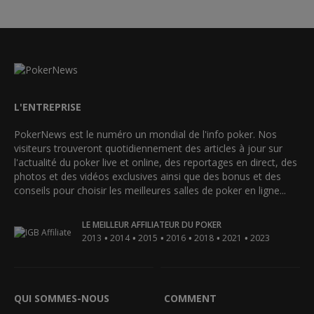
L'ENTREPRISE
PokerNews est le numéro un mondial de l'info poker. Nos
visiteurs trouveront quotidiennement des articles à jour sur
l'actualité du poker live et online, des reportages en direct, des
photos et des vidéos exclusives ainsi que des bonus et des
conseils pour choisir les meilleures salles de poker en ligne...
LE MEILLEUR AFFILIATEUR DU POKER
•
•
•
•
•
•
2013
2014
2015
2016
2018
2021
2023
QUI SOMMES-NOUS
COMMENT