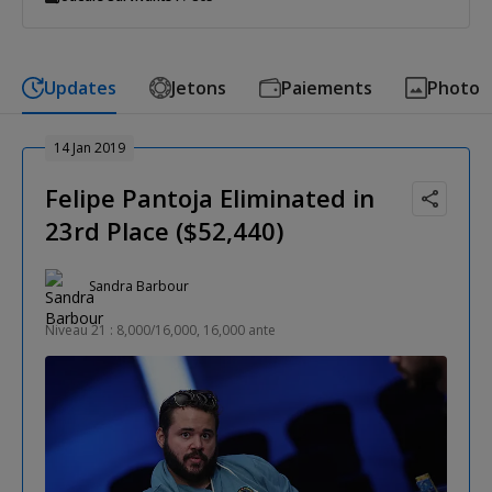
Updates
Jetons
Paiements
Photo
14 Jan 2019
Felipe Pantoja Eliminated in
23rd Place ($52,440)
Sandra Barbour
Niveau 21 : 8,000/16,000, 16,000 ante