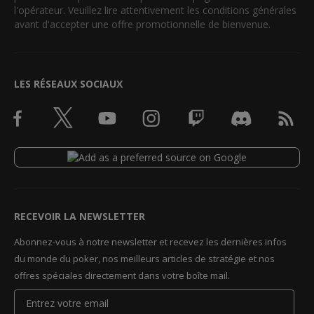
l'opérateur. Veuillez lire attentivement les conditions générales
avant d'accepter une offre promotionnelle de bienvenue.
LES RÉSEAUX SOCIAUX
RECEVOIR LA NEWSLETTER
Abonnez-vous à notre newsletter et recevez les dernières infos
du monde du poker, nos meilleurs articles de stratégie et nos
offres spéciales directement dans votre boîte mail.