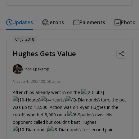
Updates
Jetons
Paiements
Photo
04 Jui 2018
Hughes Gets Value
Yori Epskamp
Niveau 4 : 200/400, 50 ante
After chips already went in on the
turn, the pot
was up to 13,500. Action was on Ryan Hughes in the
cutoff, who bet 8,000 on a
river. His
opponent called but couldn't beat Hughes'
for second pair.