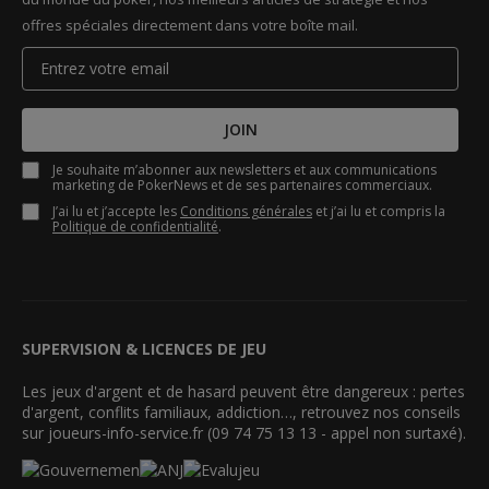
offres spéciales directement dans votre boîte mail.
JOIN
Je souhaite m’abonner aux newsletters et aux communications
marketing de PokerNews et de ses partenaires commerciaux.
J’ai lu et j’accepte les
Conditions générales
et j’ai lu et compris la
Politique de confidentialité
.
SUPERVISION & LICENCES DE JEU
Les jeux d'argent et de hasard peuvent être dangereux : pertes
d'argent, conflits familiaux, addiction…, retrouvez nos conseils
sur joueurs-info-service.fr (09 74 75 13 13 - appel non surtaxé).