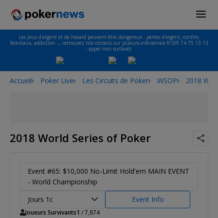
Les jeux d'argent et de hasard peuvent être dangereux : pertes d'argent, conflits
familiaux, addiction…, retrouvez nos conseils sur joueurs-info-service.fr (09 74 75 13 13
- appel non surtaxé).
Accueil
Poker Live
Les Circuits de Poker
WSOP
2018 Worl
2018 World Series of Poker
Event #65: $10,000 No-Limit Hold'em MAIN EVENT
- World Championship
Jours 1c
Event Info
Joueurs Survivants
1
/ 7,874