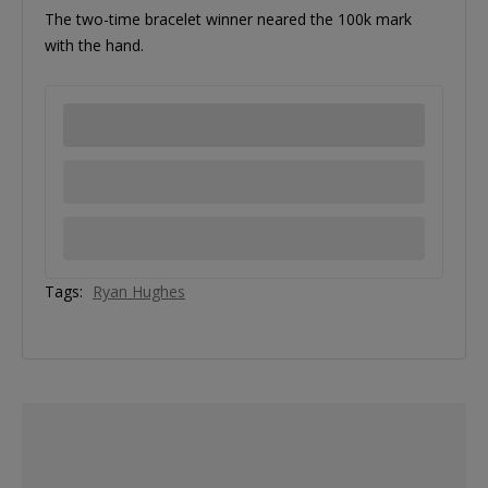
The two-time bracelet winner neared the 100k mark
with the hand.
Tags:
Ryan Hughes