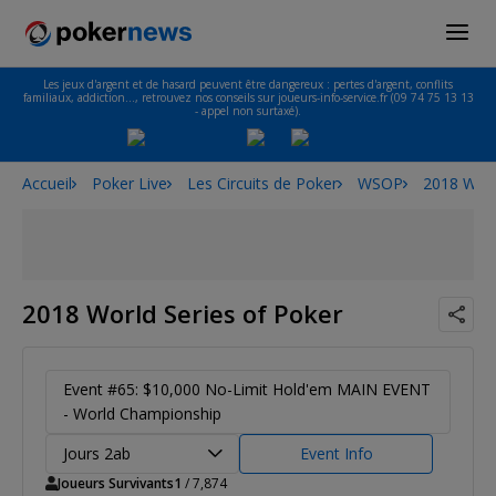
Les jeux d'argent et de hasard peuvent être dangereux : pertes d'argent, conflits
familiaux, addiction…, retrouvez nos conseils sur joueurs-info-service.fr (09 74 75 13 13
- appel non surtaxé).
Accueil
Poker Live
Les Circuits de Poker
WSOP
2018 Worl
2018 World Series of Poker
Event #65: $10,000 No-Limit Hold'em MAIN EVENT
- World Championship
Jours 2ab
Event Info
Joueurs Survivants
1
/ 7,874