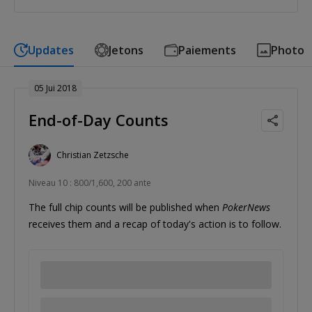
Updates
Jetons
Paiements
Photo
05 Jui 2018
End-of-Day Counts
Christian Zetzsche
Niveau 10 : 800/1,600, 200 ante
The full chip counts will be published when
PokerNews
receives them and a recap of today's action is to follow.