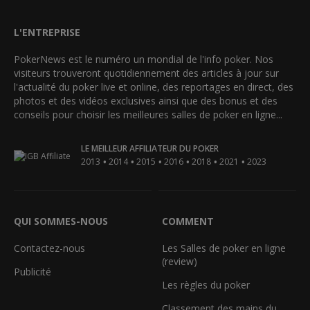
L'ENTREPRISE
PokerNews est le numéro un mondial de l'info poker. Nos
visiteurs trouveront quotidiennement des articles à jour sur
l'actualité du poker live et online, des reportages en direct, des
photos et des vidéos exclusives ainsi que des bonus et des
conseils pour choisir les meilleures salles de poker en ligne...
LE MEILLEUR AFFILIATEUR DU POKER
•
•
•
•
•
•
2013
2014
2015
2016
2018
2021
2023
QUI SOMMES-NOUS
COMMENT
Contactez-nous
Les Salles de poker en ligne
(review)
Publicité
Les règles du poker
Classement des mains du