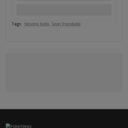
Tags:
Nesrine Reilly
Sean Prendiville