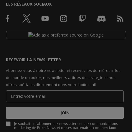
LES RÉSEAUX SOCIAUX
RECEVOIR LA NEWSLETTER
Abonnez-vous à notre newsletter et recevez les dernières infos
du monde du poker, nos meilleurs articles de stratégie et nos
offres spéciales directement dans votre boîte mail.
JOIN
Je souhaite m’abonner aux newsletters et aux communications
marketing de PokerNews et de ses partenaires commerciaux.