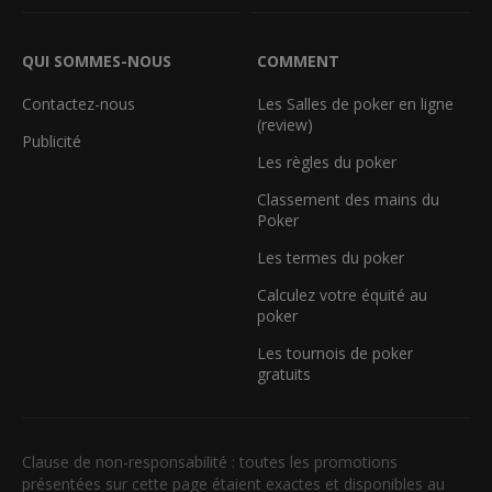
QUI SOMMES-NOUS
COMMENT
Contactez-nous
Les Salles de poker en ligne
(review)
Publicité
Les règles du poker
Classement des mains du
Poker
Les termes du poker
Calculez votre équité au
poker
Les tournois de poker
gratuits
Clause de non-responsabilité : toutes les promotions
présentées sur cette page étaient exactes et disponibles au