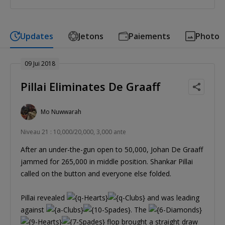
Updates
Jetons
Paiements
Photo
09 Jui 2018
Pillai Eliminates De Graaff
Mo Nuwwarah
Niveau 21 : 10,000/20,000, 3,000 ante
After an under-the-gun open to 50,000, Johan De Graaff
jammed for 265,000 in middle position. Shankar Pillai
called on the button and everyone else folded.
Pillai revealed
and was leading
against
. The
flop brought a straight draw