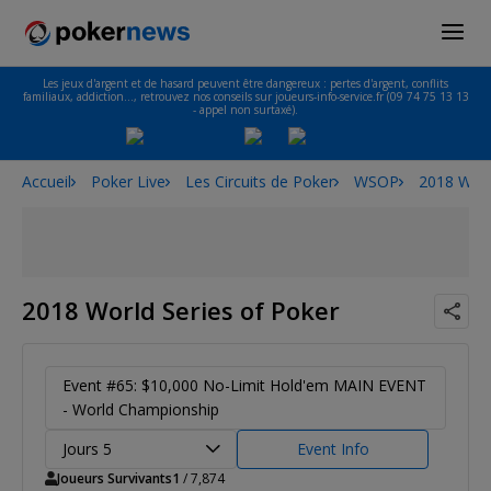
Les jeux d'argent et de hasard peuvent être dangereux : pertes d'argent, conflits
familiaux, addiction…, retrouvez nos conseils sur joueurs-info-service.fr (09 74 75 13 13
- appel non surtaxé).
Accueil
Poker Live
Les Circuits de Poker
WSOP
2018 Worl
2018 World Series of Poker
Event #65: $10,000 No-Limit Hold'em MAIN EVENT
- World Championship
Jours 5
Event Info
Joueurs Survivants
1
/ 7,874