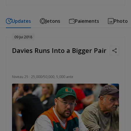
Updates
Jetons
Paiements
Photo
09 Jui 2018
Davies Runs Into a Bigger Pair
Niveau 25 : 25,000/50,000, 5,000 ante