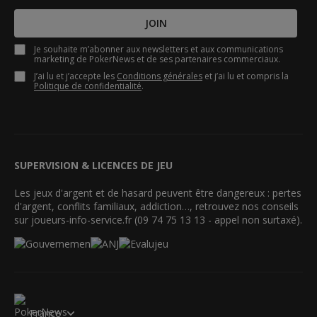
JOIN
Je souhaite m’abonner aux newsletters et aux communications
marketing de PokerNews et de ses partenaires commerciaux.
J’ai lu et j’accepte les
Conditions générales
et j’ai lu et compris la
Politique de confidentialité
.
SUPERVISION & LICENCES DE JEU
Les jeux d'argent et de hasard peuvent être dangereux : pertes
d'argent, conflits familiaux, addiction…, retrouvez nos conseils
sur joueurs-info-service.fr (09 74 75 13 13 - appel non surtaxé).
France