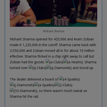
Nishant Sharma
Nishant Sharma opened for 425,000 and Aram Zobian
made it 1,225,000 in the cutoff. Sharma came back with
3,550,000 and Zobian moved all in for about 10 million
effective. Sharma flicked in a chip right away to call but
Zobian had the goods:
. Sharma
turned over
and stood up.
The dealer delivered a board of
, so there wasn't much sweat as
Sharma hit the rail.