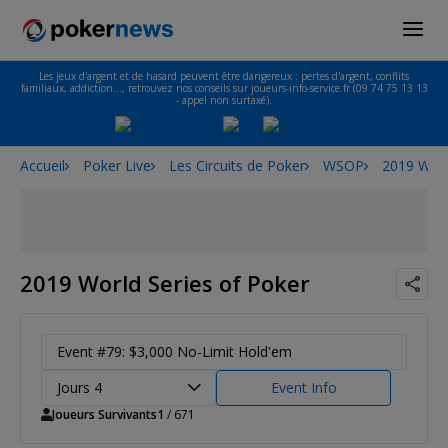
Les jeux d'argent et de hasard peuvent être dangereux : pertes d'argent, conflits
familiaux, addiction…, retrouvez nos conseils sur joueurs-info-service.fr (09 74 75 13 13
- appel non surtaxé).
Accueil
Poker Live
Les Circuits de Poker
WSOP
2019 Worl
2019 World Series of Poker
Event #79: $3,000 No-Limit Hold'em
Jours 4
Event Info
Joueurs Survivants
1
/ 671