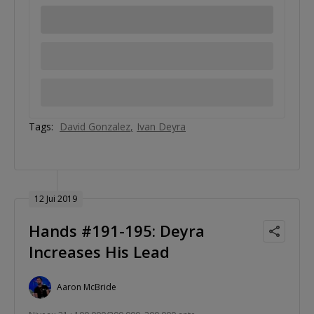
Tags:
David Gonzalez
Ivan Deyra
12 Jui 2019
Hands #191-195: Deyra
Increases His Lead
Aaron McBride