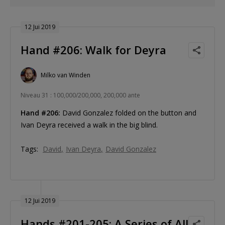
12 Jui 2019
Hand #206: Walk for Deyra
Milko van Winden
Niveau 31 : 100,000/200,000, 200,000 ante
Hand #206:
David Gonzalez folded on the button and
Ivan Deyra received a walk in the big blind.
Tags:
David
Ivan Deyra
David Gonzalez
12 Jui 2019
Hands #201-205: A Series of All