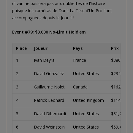
d'Ivan ne passera pas aux oubliettes de l'histoire
puisque les caméras de Dans La Tête d'Un Pro l'ont
accompagnées depuis le Jour 1 !
Event #79: $3,000 No-Limit Hold'em
Place
Joueur
Pays
Prix
1
Ivan Deyra
France
$380,090
2
David Gonzalez
United States
$234,882
3
Guillaume Nolet
Canada
$162,575
4
Patrick Leonard
United Kingdom
$114,347
5
David Dibernardi
United States
$81,749
6
David Weinstein
United States
$59,421