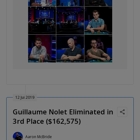
12 Jui 2019
Guillaume Nolet Eliminated in
3rd Place ($162,575)
Aaron McBride