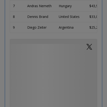
7
Andras Nemeth
Hungary
$43,925
8
Dennis Brand
United States
$33,032
9
Diego Zeiter
Argentina
$25,278
Bravo Ivan pour ce très beau bracelet!!
Le travail et le talent ça paie#
@ValueMerguez @Winamax
https://t.co/S8LEe9Bqz8
— Kitai Davidi (@KitBul)