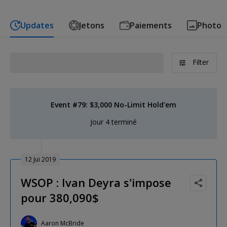
Updates
Jetons
Paiements
Photo
Filter
Event #79: $3,000 No-Limit Hold'em
Jour 4 terminé
12 Jui 2019
WSOP : Ivan Deyra s'impose
pour 380,090$
Aaron McBride