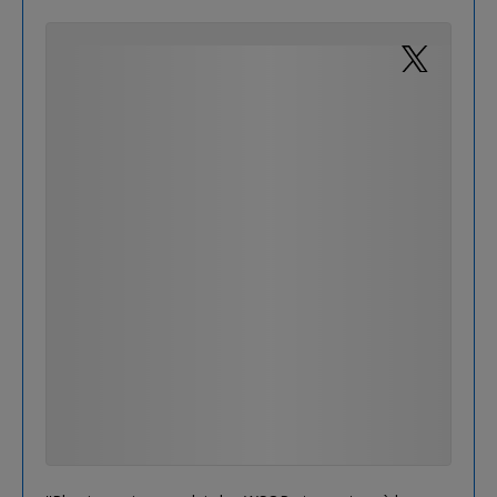
Ils m'ont filé un collier ces cons !
Champion du monde mon frère !!! Un
rêve qui se réalise, beaucoup beaucoup
d'ém…
https://t.co/Sqrhy1IqkC
— ValueMerguez (@ValueMerguez)