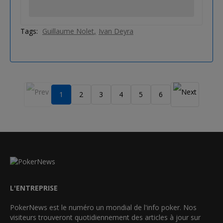
Tags:
Guillaume Nolet
Ivan Deyra
1
2
3
4
5
6
L'ENTREPRISE
PokerNews est le numéro un mondial de l'info poker. Nos
visiteurs trouveront quotidiennement des articles à jour sur