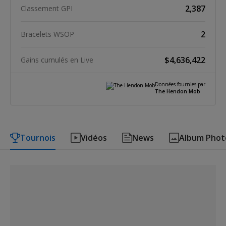
2,387
Classement GPI
2
Bracelets WSOP
$4,636,422
Gains cumulés en Live
Données fournies par
The Hendon Mob
Tournois
Vidéos
News
Album Phot