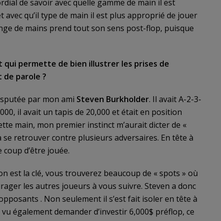
mordial de savoir avec quelle gamme de main il est
 avec qu’il type de main il est plus approprié de jouer
ange de mains prend tout son sens post-flop, puisque
qui permette de bien illustrer les prises de
t de parole ?
 disputée par mon ami
Steven Burkholder
. Il avait A-2-3-
.000, il avait un tapis de 20,000 et était en position
ette main, mon premier instinct m’aurait dicter de «
 se retrouver contre plusieurs adversaires. En tête à
e coup d’être jouée.
n est la clé, vous trouverez beaucoup de « spots » où
urager les autres joueurs à vous suivre. Steven a donc
 opposants . Non seulement il s’est fait isoler en tête à
 vu également demander d’investir 6,000$ préflop, ce