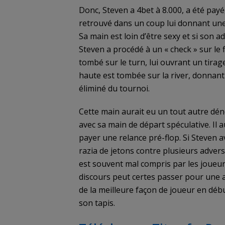
Donc, Steven a 4bet à 8.000, a été payé,
retrouvé dans un coup lui donnant une 
Sa main est loin d’être sexy et si son a
Steven a procédé à un « check » sur le f
tombé sur le turn, lui ouvrant un tirage
haute est tombée sur la river, donnant
éliminé du tournoi.
Cette main aurait eu un tout autre dén
avec sa main de départ spéculative. Il 
payer une relance pré-flop. Si Steven av
razia de jetons contre plusieurs advers
est souvent mal compris par les joueur
discours peut certes passer pour une ap
de la meilleure façon de joueur en débu
son tapis.