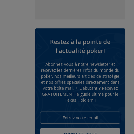
Restez à la pointe de
l’actualité poker!
Abonnez-vous à notre newsletter et
recevez les dernières infos du monde du
poker, nos meilleurs articles de stratégie
et nos offres spéciales directement dans
votre boîte mail. + Débutant ? Recevez
GRATUITEMENT le guide ultime pour le
Texas Hold'em !