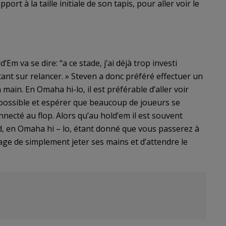
rt à la taille initiale de son tapis, pour aller voir le
Em va se dire: “a ce stade, j’ai déjà trop investi
ant sur relancer. » Steven a donc préféré effectuer un
 main. En Omaha hi-lo, il est préférable d’aller voir
possible et espérer que beaucoup de joueurs se
necté au flop. Alors qu’au hold’em il est souvent
rd, en Omaha hi – lo, étant donné que vous passerez à
sage de simplement jeter ses mains et d’attendre le