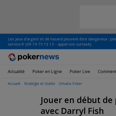
Les jeux d'argent et de hasard peuvent être dangereux : perte
service.fr (09 74 75 13 13 - appel non surtaxé).
Actualité
Poker en Ligne
Poker Live
Comment 
Accueil
Stratégie et Outils
Omaha Poker
Jouer en début de
avec Darryl Fish