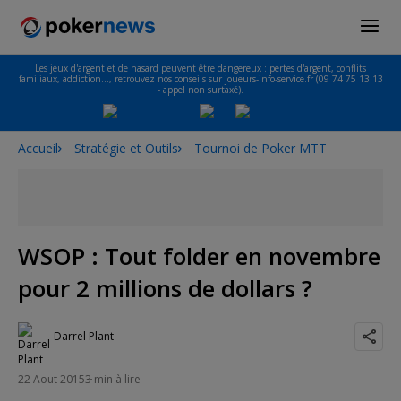
Les jeux d'argent et de hasard peuvent être dangereux : pertes d'argent, conflits
familiaux, addiction…, retrouvez nos conseils sur joueurs-info-service.fr (09 74 75 13 13
- appel non surtaxé).
Accueil
Stratégie et Outils
Tournoi de Poker MTT
WSOP : Tout folder en novembre
pour 2 millions de dollars ?
Darrel Plant
22 Aout 2015
3 min à lire