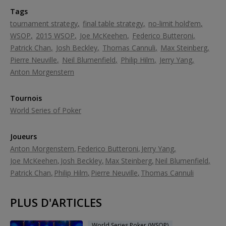
Tags
tournament strategy
final table strategy
no-limit hold’em
WSOP
2015 WSOP
Joe McKeehen
Federico Butteroni
Patrick Chan
Josh Beckley
Thomas Cannuli
Max Steinberg
Pierre Neuville
Neil Blumenfield
Philip Hilm
Jerry Yang
Anton Morgenstern
Tournois
World Series of Poker
Joueurs
Anton Morgenstern
Federico Butteroni
Jerry Yang
Joe McKeehen
Josh Beckley
Max Steinberg
Neil Blumenfield
Patrick Chan
Philip Hilm
Pierre Neuville
Thomas Cannuli
PLUS D'ARTICLES
World Series Poker (WSOP)