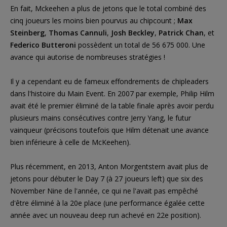
En fait, Mckeehen a plus de jetons que le total combiné des
cinq joueurs les moins bien pourvus au chipcount ;
Max
Steinberg
,
Thomas Cannuli
,
Josh Beckley
,
Patrick Chan
, et
Federico Butteroni
possèdent un total de 56 675 000. Une
avance qui autorise de nombreuses stratégies !
Il y a cependant eu de fameux effondrements de chipleaders
dans l'histoire du Main Event. En 2007 par exemple, Philip Hilm
avait été le premier éliminé de la table finale après avoir perdu
plusieurs mains consécutives contre Jerry Yang, le futur
vainqueur (précisons toutefois que Hilm détenait une avance
bien inférieure à celle de McKeehen).
Plus récemment, en 2013, Anton Morgentstern avait plus de
jetons pour débuter le Day 7 (à 27 joueurs left) que six des
November Nine de l'année, ce qui ne l'avait pas empêché
d'être éliminé à la 20e place (une performance égalée cette
année avec un nouveau deep run achevé en 22e position).