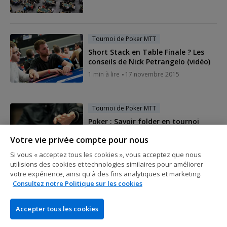
Tournoi de Poker MTT
Short Stack en Table Finale ? Les
conseils de Nick Petrangelo (vidéo)
1 min à lire
17 novembre 2015
Tournoi de Poker MTT
Poker : Savoir folder en tournoi
3 min à lire
12 novembre 2015
Votre vie privée compte pour nous
Si vous « acceptez tous les cookies », vous acceptez que nous
utilisions des cookies et technologies similaires pour améliorer
votre expérience, ainsi qu'à des fins analytiques et marketing.
Tournoi de Poker MTT
Consultez notre Politique sur les cookies
TDA : Les nouvelles règles à retenir
9 min à lire
19 octobre 2015
Accepter tous les cookies