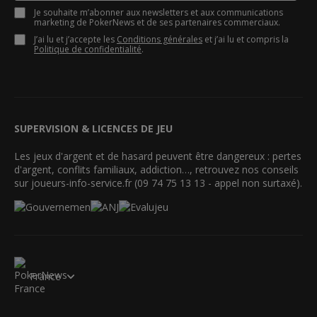
Je souhaite m’abonner aux newsletters et aux communications
marketing de PokerNews et de ses partenaires commerciaux.
J’ai lu et j’accepte les
Conditions générales
et j’ai lu et compris la
Politique de confidentialité
.
SUPERVISION & LICENCES DE JEU
Les jeux d'argent et de hasard peuvent être dangereux : pertes
d'argent, conflits familiaux, addiction…, retrouvez nos conseils
sur joueurs-info-service.fr (09 74 75 13 13 - appel non surtaxé).
France