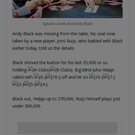
Sylvain Loosli and Andy Black
Andy Black was missing from the table, his seat now
taken by a new player. Joris Ruijs, who battled with Black
earlier today, told us the details.
Black shoved the button for his last 35,000 or so
holding
. Big blind Juha Helppi
called with
-off and hit on
.
Black out, Helppi up to 370,000, Ruijs himself plays just
under 300,000.