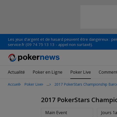
Les jeux d'argent et de hasard peuvent être dangereux : perte
service.fr (09 74 75 13 13 - appel non surtaxé).
Actualité
Poker en Ligne
Poker Live
Comment 
Accueil
Poker Live
…
2017 PokerStars Championship Barc
2017 PokerStars Champi
Main Event
Jours 1