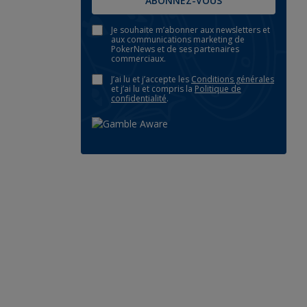
ABONNEZ-VOUS
Je souhaite m’abonner aux newsletters et
aux communications marketing de
PokerNews et de ses partenaires
commerciaux.
J’ai lu et j’accepte les
Conditions générales
et j’ai lu et compris la
Politique de
confidentialité
.