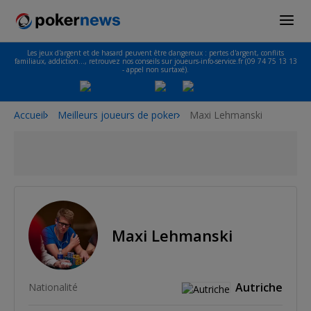
Les jeux d'argent et de hasard peuvent être dangereux : pertes d'argent, conflits
familiaux, addiction…, retrouvez nos conseils sur joueurs-info-service.fr (09 74 75 13 13
- appel non surtaxé).
Accueil
Meilleurs joueurs de poker
Maxi Lehmanski
Maxi Lehmanski
Autriche
Nationalité