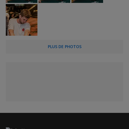
PLUS DE PHOTOS