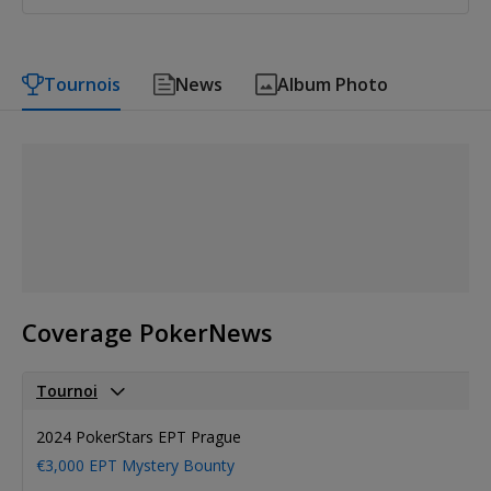
Tournois
News
Album Photo
Coverage PokerNews
Tournoi
2024 PokerStars EPT Prague
€3,000 EPT Mystery Bounty