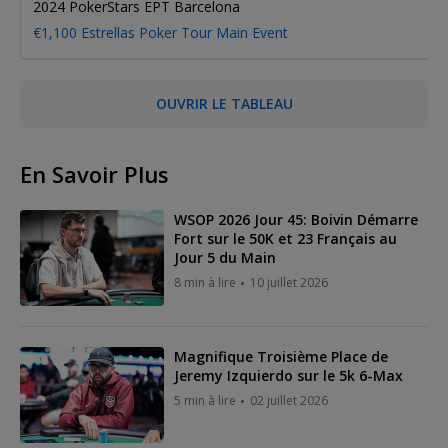
2024 PokerStars EPT Barcelona
€1,100 Estrellas Poker Tour Main Event
OUVRIR LE TABLEAU
En Savoir Plus
WSOP 2026 Jour 45: Boivin Démarre
Fort sur le 50K et 23 Français au
Jour 5 du Main
8 min à lire
10 juillet 2026
Magnifique Troisième Place de
Jeremy Izquierdo sur le 5k 6-Max
5 min à lire
02 juillet 2026