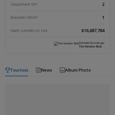
2
Classement GPI
1
Bracelets WSOP
$16,687,784
Gains cumulés en Live
Données fournies par
The Hendon Mob
Tournois
News
Album Photo