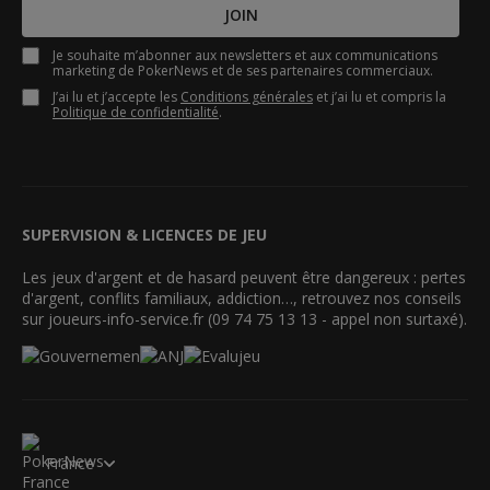
JOIN
Je souhaite m’abonner aux newsletters et aux communications
marketing de PokerNews et de ses partenaires commerciaux.
J’ai lu et j’accepte les
Conditions générales
et j’ai lu et compris la
Politique de confidentialité
.
SUPERVISION & LICENCES DE JEU
Les jeux d'argent et de hasard peuvent être dangereux : pertes
d'argent, conflits familiaux, addiction…, retrouvez nos conseils
sur joueurs-info-service.fr (09 74 75 13 13 - appel non surtaxé).
France