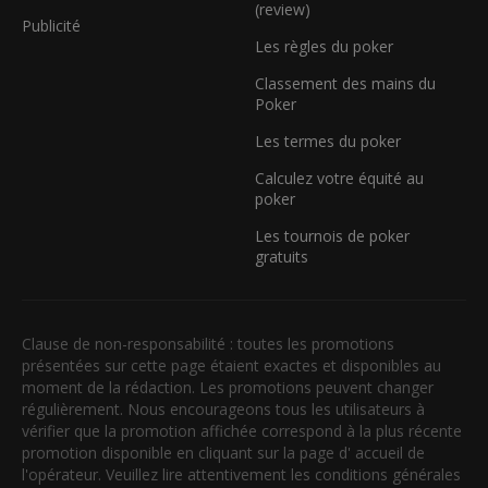
(review)
Publicité
Les règles du poker
Classement des mains du
Poker
Les termes du poker
Calculez votre équité au
poker
Les tournois de poker
gratuits
Clause de non-responsabilité : toutes les promotions
présentées sur cette page étaient exactes et disponibles au
moment de la rédaction. Les promotions peuvent changer
régulièrement. Nous encourageons tous les utilisateurs à
vérifier que la promotion affichée correspond à la plus récente
promotion disponible en cliquant sur la page d' accueil de
l'opérateur. Veuillez lire attentivement les conditions générales