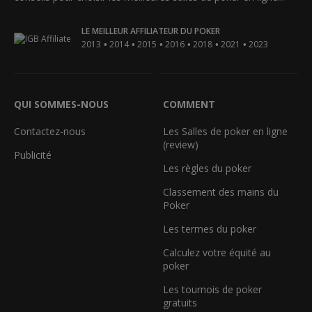
LE MEILLEUR AFFILIATEUR DU POKER
•
•
•
•
•
•
2013
2014
2015
2016
2018
2021
2023
QUI SOMMES-NOUS
COMMENT
Contactez-nous
Les Salles de poker en ligne
(review)
Publicité
Les règles du poker
Classement des mains du
Poker
Les termes du poker
Calculez votre équité au
poker
Les tournois de poker
gratuits