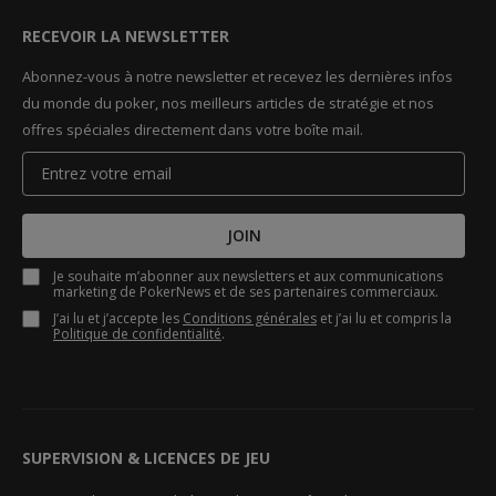
RECEVOIR LA NEWSLETTER
Abonnez-vous à notre newsletter et recevez les dernières infos
du monde du poker, nos meilleurs articles de stratégie et nos
offres spéciales directement dans votre boîte mail.
JOIN
Je souhaite m’abonner aux newsletters et aux communications
marketing de PokerNews et de ses partenaires commerciaux.
J’ai lu et j’accepte les
Conditions générales
et j’ai lu et compris la
Politique de confidentialité
.
SUPERVISION & LICENCES DE JEU