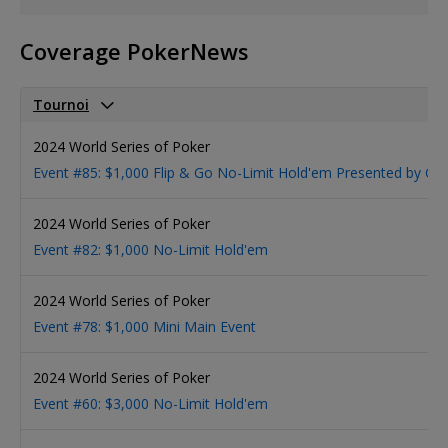
Coverage PokerNews
Tournoi
2024 World Series of Poker
Event #85: $1,000 Flip & Go No-Limit Hold'em Presented by G
2024 World Series of Poker
Event #82: $1,000 No-Limit Hold'em
2024 World Series of Poker
Event #78: $1,000 Mini Main Event
2024 World Series of Poker
Event #60: $3,000 No-Limit Hold'em