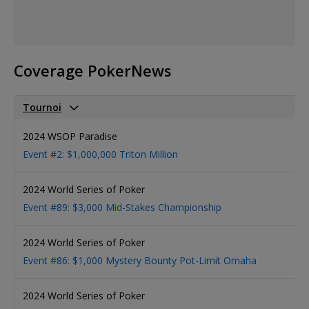
Coverage PokerNews
Tournoi
2024 WSOP Paradise
Event #2: $1,000,000 Triton Million
2024 World Series of Poker
Event #89: $3,000 Mid-Stakes Championship
2024 World Series of Poker
Event #86: $1,000 Mystery Bounty Pot-Limit Omaha
2024 World Series of Poker