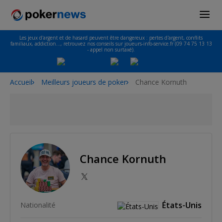
Les jeux d'argent et de hasard peuvent être dangereux : pertes d'argent, conflits
familiaux, addiction…, retrouvez nos conseils sur joueurs-info-service.fr (09 74 75 13 13
- appel non surtaxé).
Accueil
Meilleurs joueurs de poker
Chance Kornuth
Chance Kornuth
États-Unis
Nationalité