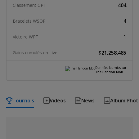
404
Classement GPI
4
Bracelets WSOP
1
Victoire WPT
$21,258,485
Gains cumulés en Live
Données fournies par
The Hendon Mob
Tournois
Vidéos
News
Album Phot