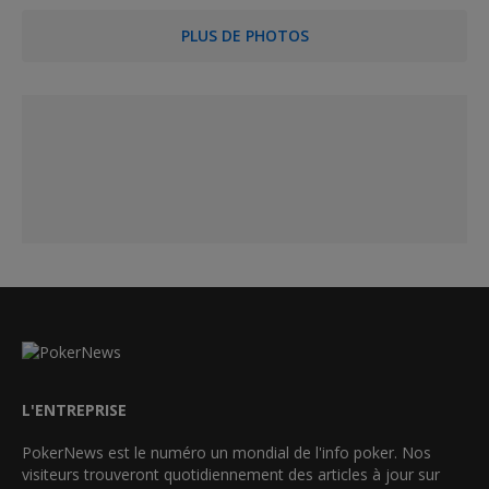
PLUS DE PHOTOS
L'ENTREPRISE
PokerNews est le numéro un mondial de l'info poker. Nos
visiteurs trouveront quotidiennement des articles à jour sur