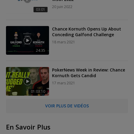
20 juin 2022
03:01
Chance Kornuth Opens Up About
Conceding Galfond Challenge
18 mars 2021
24:35
PokerNews Week in Review: Chance
Kornuth Gets Candid
17 mars 2021
01:03:10
VOIR PLUS DE VIDÉOS
En Savoir Plus