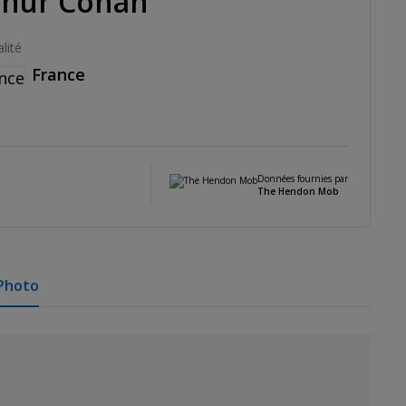
thur Conan
lité
France
Données fournies par
The Hendon Mob
Photo