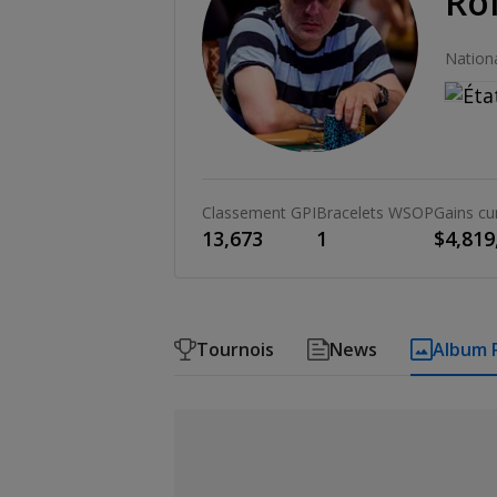
Rol
Nationa
Classement GPI
Bracelets WSOP
Gains cu
13,673
1
$4,819
Tournois
News
Album 