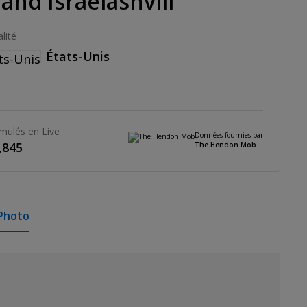
and Israelashvili
lité
États-Unis
mulés en Live
Données fournies par
,845
The Hendon Mob
Photo