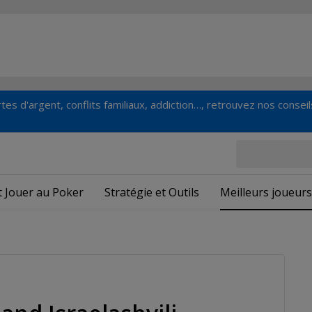
s d'argent, conflits familiaux, addiction…, retrouvez nos conseil
Jouer au Poker
Stratégie et Outils
Meilleurs joueur