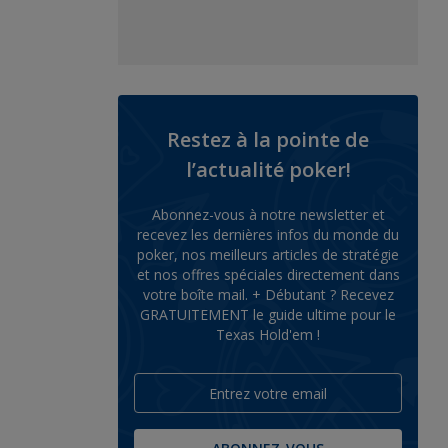
Restez à la pointe de
l’actualité poker!
Abonnez-vous à notre newsletter et
recevez les dernières infos du monde du
poker, nos meilleurs articles de stratégie
et nos offres spéciales directement dans
votre boîte mail. + Débutant ? Recevez
GRATUITEMENT le guide ultime pour le
Texas Hold'em !