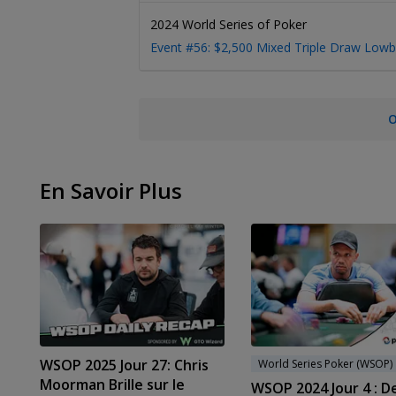
2024 World Series of Poker
Event #56: $2,500 Mixed Triple Draw Lowbal
O
En Savoir Plus
WSOP 2025 Jour 27: Chris
World Series Poker (WSOP)
Moorman Brille sur le
WSOP 2024 Jour 4 : D