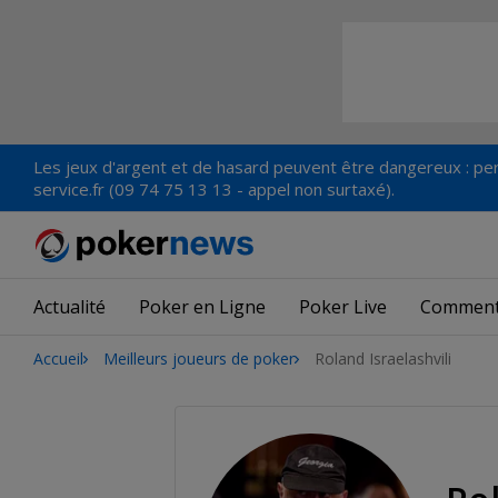
Les jeux d'argent et de hasard peuvent être dangereux : perte
service.fr (09 74 75 13 13 - appel non surtaxé).
Actualité
Poker en Ligne
Poker Live
Comment 
Accueil
Meilleurs joueurs de poker
Roland Israelashvili