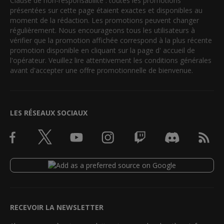
Clause de non-responsabilité : toutes les promotions
présentées sur cette page étaient exactes et disponibles au
moment de la rédaction. Les promotions peuvent changer
régulièrement. Nous encourageons tous les utilisateurs à
vérifier que la promotion affichée correspond à la plus récente
promotion disponible en cliquant sur la page d' accueil de
l'opérateur. Veuillez lire attentivement les conditions générales
avant d'accepter une offre promotionnelle de bienvenue.
LES RÉSEAUX SOCIAUX
RECEVOIR LA NEWSLETTER