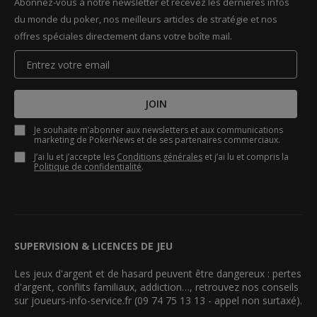
Abonnez-vous à notre newsletter et recevez les dernières infos
du monde du poker, nos meilleurs articles de stratégie et nos
offres spéciales directement dans votre boîte mail.
JOIN
Je souhaite m’abonner aux newsletters et aux communications
marketing de PokerNews et de ses partenaires commerciaux.
J’ai lu et j’accepte les
Conditions générales
et j’ai lu et compris la
Politique de confidentialité
.
SUPERVISION & LICENCES DE JEU
Les jeux d'argent et de hasard peuvent être dangereux : pertes
d'argent, conflits familiaux, addiction…, retrouvez nos conseils
sur joueurs-info-service.fr (09 74 75 13 13 - appel non surtaxé).