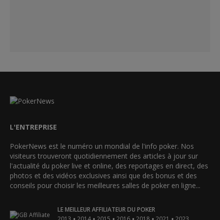
L'ENTREPRISE
PokerNews est le numéro un mondial de l'info poker. Nos
visiteurs trouveront quotidiennement des articles à jour sur
l'actualité du poker live et online, des reportages en direct, des
photos et des vidéos exclusives ainsi que des bonus et des
conseils pour choisir les meilleures salles de poker en ligne...
LE MEILLEUR AFFILIATEUR DU POKER
•
•
•
•
•
•
2013
2014
2015
2016
2018
2021
2023