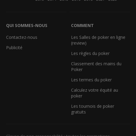
QUI SOMMES-NOUS
COMMENT
Contactez-nous
Les Salles de poker en ligne
(review)
Publicité
Les règles du poker
Classement des mains du
Poker
Les termes du poker
Calculez votre équité au
poker
Les tournois de poker
gratuits