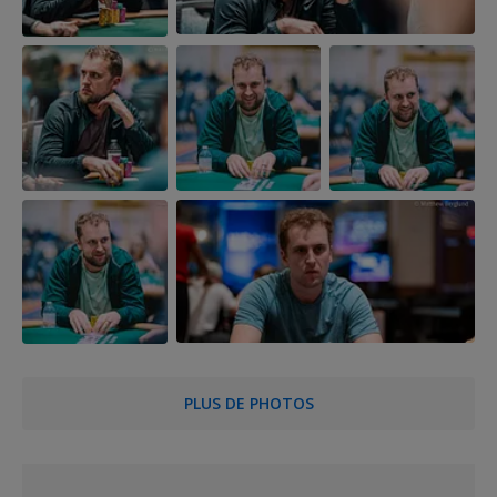
PLUS DE PHOTOS