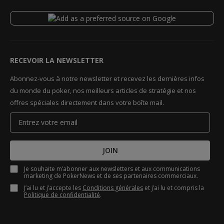
RECEVOIR LA NEWSLETTER
Abonnez-vous à notre newsletter et recevez les dernières infos
du monde du poker, nos meilleurs articles de stratégie et nos
offres spéciales directement dans votre boîte mail.
JOIN
Je souhaite m’abonner aux newsletters et aux communications
marketing de PokerNews et de ses partenaires commerciaux.
J’ai lu et j’accepte les
Conditions générales
et j’ai lu et compris la
Politique de confidentialité
.