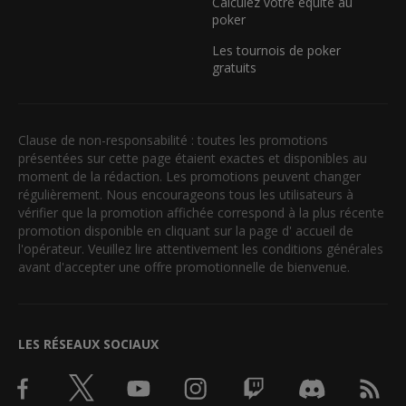
Calculez votre équité au
poker
Les tournois de poker
gratuits
Clause de non-responsabilité : toutes les promotions
présentées sur cette page étaient exactes et disponibles au
moment de la rédaction. Les promotions peuvent changer
régulièrement. Nous encourageons tous les utilisateurs à
vérifier que la promotion affichée correspond à la plus récente
promotion disponible en cliquant sur la page d' accueil de
l'opérateur. Veuillez lire attentivement les conditions générales
avant d'accepter une offre promotionnelle de bienvenue.
LES RÉSEAUX SOCIAUX