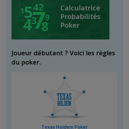
Calculatrice
Probabilités
Poker
Joueur débutant ? Voici les règles
du poker.
Texas Holdem Poker