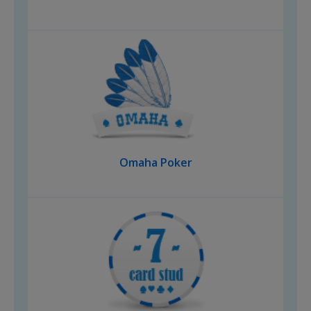
Omaha Poker