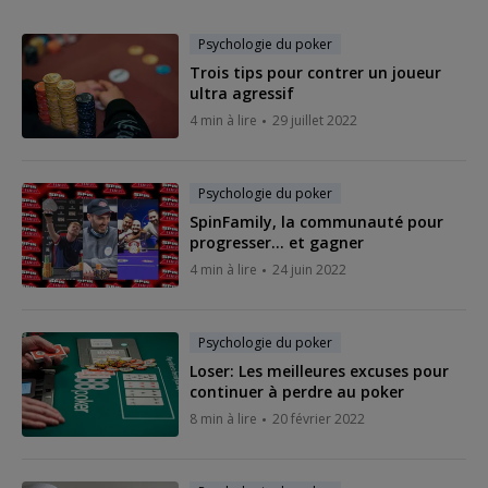
Psychologie du poker
Trois tips pour contrer un joueur
ultra agressif
4 min à lire
29 juillet 2022
Psychologie du poker
SpinFamily, la communauté pour
progresser... et gagner
4 min à lire
24 juin 2022
Psychologie du poker
Loser: Les meilleures excuses pour
continuer à perdre au poker
8 min à lire
20 février 2022