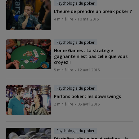
Psychologie du poker
L'heure de prendre un break poker ?
4 min à lire
10 mai 2015
Psychologie du poker
Home Games : La stratégie
gagnante n'est pas celle que vous
croyez !
5 min à lire
12 avril 2015
Psychologie du poker
Parlons poker : les downswings
2 min à lire
05 avril 2015
Psychologie du poker
Discipline, discipline, discipline... le