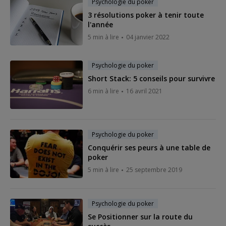
Psychologie du poker
3 résolutions poker à tenir toute
l'année
5 min à lire
04 janvier 2022
Psychologie du poker
Short Stack: 5 conseils pour survivre
6 min à lire
16 avril 2021
Psychologie du poker
Conquérir ses peurs à une table de
poker
5 min à lire
25 septembre 2019
Psychologie du poker
Se Positionner sur la route du