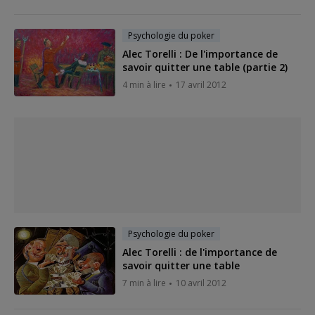
Psychologie du poker
Alec Torelli : De l'importance de
savoir quitter une table (partie 2)
4 min à lire
17 avril 2012
Psychologie du poker
Alec Torelli : de l'importance de
savoir quitter une table
7 min à lire
10 avril 2012