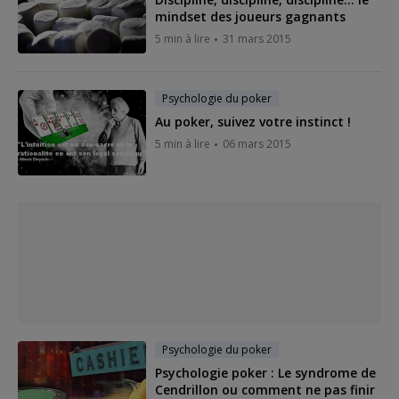
mindset des joueurs gagnants
5 min à lire
31 mars 2015
Psychologie du poker
Au poker, suivez votre instinct !
5 min à lire
06 mars 2015
Psychologie du poker
Psychologie poker : Le syndrome de
Cendrillon ou comment ne pas finir