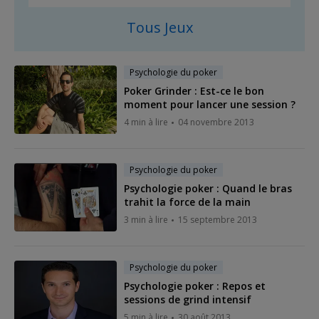
Tous Jeux
Psychologie du poker
Poker Grinder : Est-ce le bon
moment pour lancer une session ?
4 min à lire
04 novembre 2013
Psychologie du poker
Psychologie poker : Quand le bras
trahit la force de la main
3 min à lire
15 septembre 2013
Psychologie du poker
Psychologie poker : Repos et
sessions de grind intensif
5 min à lire
30 août 2013