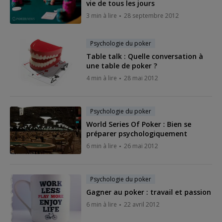
vie de tous les jours
3 min à lire
28 septembre 2012
Psychologie du poker
Table talk : Quelle conversation à
une table de poker ?
4 min à lire
28 mai 2012
Psychologie du poker
World Series Of Poker : Bien se
préparer psychologiquement
6 min à lire
26 mai 2012
Psychologie du poker
Gagner au poker : travail et passion
6 min à lire
22 avril 2012