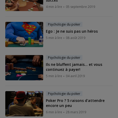
succès
4 min à lire
05 septembre 2019
Psychologie du poker
Ego : Je ne suis pas un héros
5 min à lire
08 août 2019
Psychologie du poker
Ils ne bluffent jamais... et vous
continuez à payer!
5 min à lire
04 avril 2019
Psychologie du poker
Poker Pro ? 5 raisons d'attendre
encore un peu
6 min à lire
28 mars 2019