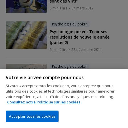
sont des VIPs"
5 min à lire
04 mars 2012
Psychologie du poker
Psychologie poker : Tenir ses
résolutions de nouvelle année
(partie 2)
5 min à lire
28 décembre 2011
Psychologie du poker
Psychologie Poker : Tenir ses
Votre vie privée compte pour nous
résolutions de nouvelle année
(partie 1)
Si vous « acceptez tous les cookies », vous acceptez que nous
utilisions des cookies et technologies similaires pour améliorer
4 min à lire
27 décembre 2011
votre expérience, ainsi qu'à des fins analytiques et marketing.
Consultez notre Politique sur les cookies
Psychologie du poker
Psychologie Poker : Avez-vous un
Accepter tous les cookies
mental de fish ?